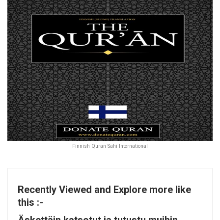
Finnish Quran Sahi International
Recently Viewed and Explore more like
this :-
Äskettäin katsotut ja tutustu muihin