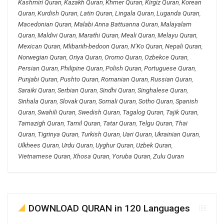
Kashmiri Quran
,
Kazakh Quran
,
Khmer Quran
,
Kirgiz Quran
,
Korean
Quran
,
Kurdish Quran
,
Latin Quran
,
Lingala Quran
,
Luganda Quran
,
Macedonian Quran
,
Malabi Anna Battuanna Quran
,
Malayalam
Quran
,
Maldivi Quran
,
Marathi Quran
,
Meali Quran
,
Melayu Quran
,
Mexican Quran
,
Mlibariih-bedoon Quran
,
N’Ko Quran
,
Nepali Quran
,
Norwegian Quran
,
Oriya Quran
,
Oromo Quran
,
Ozbekce Quran
,
Persian Quran
,
Philipine Quran
,
Polish Quran
,
Portuguese Quran
,
Punjabi Quran
,
Pushto Quran
,
Romanian Quran
,
Russian Quran
,
Saraiki Quran
,
Serbian Quran
,
Sindhi Quran
,
Singhalese Quran
,
Sinhala Quran
,
Slovak Quran
,
Somali Quran
,
Sotho Quran
,
Spanish
Quran
,
Swahili Quran
,
Swedish Quran
,
Tagalog Quran
,
Tajik Quran
,
Tamazigh Quran
,
Tamil Quran
,
Tatar Quran
,
Telgu Quran
,
Thai
Quran
,
Tigrinya Quran
,
Turkish Quran
,
Uari Quran
,
Ukrainian Quran
,
Ulkhees Quran
,
Urdu Quran
,
Uyghur Quran
,
Uzbek Quran
,
Vietnamese Quran
,
Xhosa Quran
,
Yoruba Quran
,
Zulu Quran
DOWNLOAD QURAN in 120 Languages