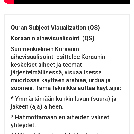
Quran Subject Visualization (QS)
Koraanin aihevisualisointi (QS)
Suomenkielinen Koraanin
aihevisualisointi esittelee Koraanin
keskeiset aiheet ja teemat
järjestelmällisessä, visuaalisessa
muodossa käyttäen arabiaa, urdua ja
suomea. Tämä tekniikka auttaa käyttäjiä:
* Ymmärtämään kunkin luvun (suura) ja
jakeen (aja) aiheen.
* Hahmottamaan eri aiheiden väliset
yhteydet.