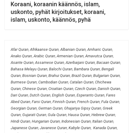
Koraani, koraanin käännös, islam,
uskonto, pyhät kirjoitukset, koraani,
islam, uskonto, käännös, pyhä
Afar Quran
,
Afrikaanse Quran
,
Albanian Quran
,
Amharic Quran
,
Anako Quran
,
Arabic Quran
,
Armenian Quran
,
Arnavutca Quran
,
Asante Quran
,
Assamese Quran
,
Azerbaijani Quran
,
Bacaan Quran
,
Bahasa Melayu Quran
,
Balochi Quran
,
Bambara Quran
,
Bengali
Quran
,
Bosnian Quran
,
Brahui Quran
,
Brazil Quran
,
Bulgarian Quran
,
Burmese Quran
,
Cambodian Quran
,
Catalan Quran
,
Chichewa
Quran
,
Chinese Quran
,
Croatian Quran
,
Czech Quran
,
Danish Quran
,
Dari Quran
,
Dutch Quran
,
English Quran
,
Esperanto Quran
,
Fares
Abed Quran
,
Farsi Quran
,
Finnish Quran
,
French Quran
,
Fula Quran
,
Georgian Quran
,
German Quran
,
Ghajariya Gipsy Quran
,
Greek
Quran
,
Gujarati Quran
,
Gula Quran
,
Hausa Quran
,
Hebrew Quran
,
Hindi Quran
,
Hungarian Quran
,
Indonesian Quran
,
Italian Quran
,
Japanese Quran
,
Javanese Quran
,
Kabyle Quran
,
Kanada Quran
,