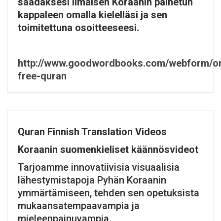
saadaksesi ilmaisen Koraanin painetun
kappaleen omalla kielelläsi ja sen
toimitettuna osoitteeseesi.
http://www.goodwordbooks.com/webform/or
free-quran
Quran Finnish Translation Videos
Koraanin suomenkieliset käännösvideot
Tarjoamme innovatiivisia visuaalisia
lähestymistapoja Pyhän Koraanin
ymmärtämiseen, tehden sen opetuksista
mukaansatempaavampia ja
mieleenpainuvampia.