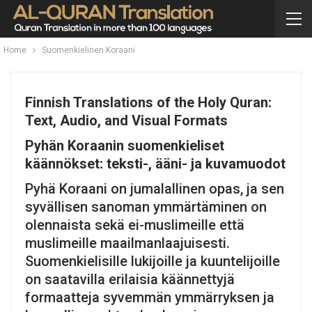
Home
Suomenkielinen Koraani
Finnish Translations of the Holy Quran:
Text, Audio, and Visual Formats
Pyhän Koraanin suomenkieliset
käännökset: teksti-, ääni- ja kuvamuodot
Pyhä Koraani on jumalallinen opas, ja sen
syvällisen sanoman ymmärtäminen on
olennaista sekä ei-muslimeille että
muslimeille maailmanlaajuisesti.
Suomenkielisille lukijoille ja kuuntelijoille
on saatavilla erilaisia ​​käännettyjä
formaatteja syvemmän ymmärryksen ja