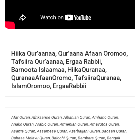
Hiika Qur’aanaa, Qur’aana Afaan Oromoo,
Tafsiira Qur’aanaa, Ergaa Rabbii,
Barnoota Islaamaa, HiikaQuranaa,
QuranaaAfaanOromo, TafsiiraQuranaa,
IslamOromoo, ErgaaRabbii
Afar Quran
,
Afrikaanse Quran
,
Albanian Quran
,
Amharic Quran
,
Anako Quran
,
Arabic Quran
,
Armenian Quran
,
Arnavutca Quran
,
Asante Quran
,
Assamese Quran
,
Azerbaijani Quran
,
Bacaan Quran
,
Bahasa Melayu Quran
,
Balochi Quran
,
Bambara Quran
,
Bengali