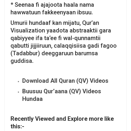
* Seenaa fi ajajoota haala nama
hawwatuun fakkeenyaan ibsuu.
Umurii hundaaf kan mijatu, Qur’an
Visualization yaadota abstraaktii gara
qabiyyee ifa ta’ee fi wal-qunnamtii
qabutti jijjiiruun, calaqqisiisa gadi fagoo
(Tadabbur) deeggaruun barumsa
guddisa.
Download All Quran (QV) Videos
Buusuu Qur’aana (QV) Videos
Hundaa
Recently Viewed and Explore more like
this:-