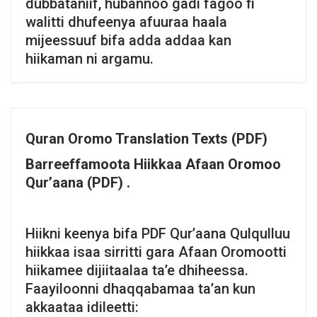
dubbataniif, hubannoo gadi fagoo fi
walitti dhufeenya afuuraa haala
mijeessuuf bifa adda addaa kan
hiikaman ni argamu.
Quran Oromo Translation Texts (PDF)
Barreeffamoota Hiikkaa Afaan Oromoo
Qur’aana (PDF) .
Hiikni keenya bifa PDF Qur’aana Qulqulluu
hiikkaa isaa sirritti gara Afaan Oromootti
hiikamee dijiitaalaa ta’e dhiheessa.
Faayiloonni dhaqqabamaa ta’an kun
akkaataa idileetti: