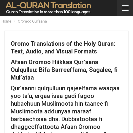
Home
Oromoo Qur’aana
Oromo Translations of the Holy Quran:
Text, Audio, and Visual Formats
Afaan Oromoo Hiikkaa Qur’aana
Qulqulluu: Bifa Barreeffama, Sagalee, fi
Mul’ataa
Qur’aanni qulqulluun qajeelfama waaqaa
yoo ta’u, ergaa isaa gadi fagoo
hubachuun Muslimoota hin taanee fi
Muslimoota addunyaa maraaf
barbaachisaa dha. Dubbistootaa fi
dhaggeeffattoota Afaan Oromoo