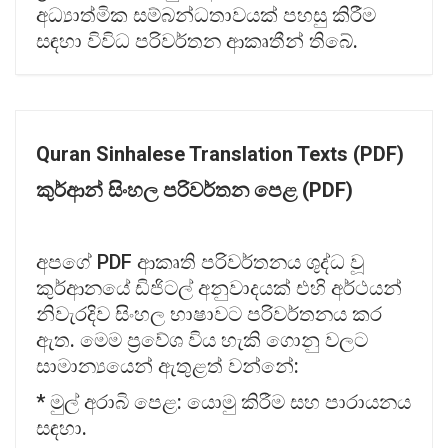
අධ්‍යාත්මික සම්බන්ධතාවයක් පහසු කිරීම
සඳහා විවිධ පරිවර්තන ආකෘතීන් තිබේ.
Quran Sinhalese Translation Texts (PDF)
කුර්ආන්
සිංහල
පරිවර්තන
පෙළ (PDF)
අපගේ PDF ආකෘති පරිවර්තනය ශුද්ධ වූ
කුර්ආනයේ ඩිජිටල් අනුවාදයක් එහි අර්ථයන්
නිවැරදිව සිංහල භාෂාවට පරිවර්තනය කර
ඇත. මෙම ප්‍රවේශ විය හැකි ගොනු වලට
සාමාන්‍යයෙන් ඇතුළත් වන්නේ:
* මුල් අරාබි පෙළ: යොමු කිරීම සහ පාරායනය
සඳහා.