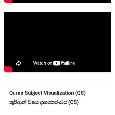
Quran Subject Visualization (QS)
කුර්ආන්
විෂය
දෘශ්‍
යකරණය (QS)