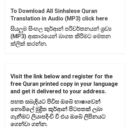
To Download All Sinhalese Quran
Translation in Audio (MP3) click here
සියලුම
සිංහල
කුර්ආන්
පරිවර්තනයන්
ශ්‍
රව්‍
(MP3)
ආකාරයෙන්
බාගත
කිරීමට
මෙතන
ක්ලික්
කරන්න.
Visit the link below and register for the
free Quran printed copy in your language
and get it delivered to your address.
පහත
සබැඳියට
පිවිස
ඔබේ
භාෂාවෙන්
නොමිලේ
මුද්‍
රිත
කුර්ආන්
පිටපතක්
ලබා
ගැනීමට
ලියාපදිංචි
වී
එය
ඔබේ
ලිපිනයට
ගෙන්වා
ගන්න.