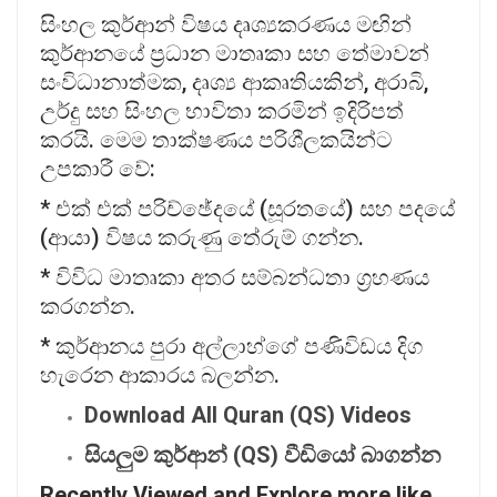
සිංහල කුර්ආන් විෂය දෘශ්‍යකරණය මඟින්
කුර්ආනයේ ප්‍රධාන මාතෘකා සහ තේමාවන්
සංවිධානාත්මක, දෘශ්‍ය ආකෘතියකින්, අරාබි,
උර්දු සහ සිංහල භාවිතා කරමින් ඉදිරිපත්
කරයි. මෙම තාක්ෂණය පරිශීලකයින්ට
උපකාරී වේ:
* එක් එක් පරිච්ඡේදයේ (සූරතයේ) සහ පදයේ
(ආයා) විෂය කරුණු තේරුම් ගන්න.
* විවිධ මාතෘකා අතර සම්බන්ධතා ග්‍රහණය
කරගන්න.
* කුර්ආනය පුරා අල්ලාහ්ගේ පණිවිඩය දිග
හැරෙන ආකාරය බලන්න.
Download All Quran (QS) Videos
සියලුම
කුර්ආන් (QS)
වීඩියෝ
බාගන්න
Recently Viewed and Explore more like