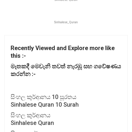
Sinhalese_Quran
Recently Viewed and Explore more like
this :-
මෑතකදී
මෙවැනි
තවත්
නැරඹූ
සහ
ගවේෂණය
කරන්න :-
සිංහල කුර්ආනය 10 සූරතය
Sinhalese Quran 10 Surah
සිංහල කුර්ආනය
Sinhalese Quran