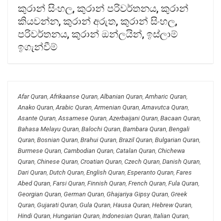
කුරාන් සිංහල, කුරාන් පරිවර්තනය, කුරාන්
කියවන්න, කුරාන් අරුත, කුරාන් සිංහල,
පරිවර්තනය, කුරාන් ඔන්ලයින්, ඉස්ලාම්
ඉගැන්වීම්
Afar Quran
,
Afrikaanse Quran
,
Albanian Quran
,
Amharic Quran
,
Anako Quran
,
Arabic Quran
,
Armenian Quran
,
Arnavutca Quran
,
Asante Quran
,
Assamese Quran
,
Azerbaijani Quran
,
Bacaan Quran
,
Bahasa Melayu Quran
,
Balochi Quran
,
Bambara Quran
,
Bengali
Quran
,
Bosnian Quran
,
Brahui Quran
,
Brazil Quran
,
Bulgarian Quran
,
Burmese Quran
,
Cambodian Quran
,
Catalan Quran
,
Chichewa
Quran
,
Chinese Quran
,
Croatian Quran
,
Czech Quran
,
Danish Quran
,
Dari Quran
,
Dutch Quran
,
English Quran
,
Esperanto Quran
,
Fares
Abed Quran
,
Farsi Quran
,
Finnish Quran
,
French Quran
,
Fula Quran
,
Georgian Quran
,
German Quran
,
Ghajariya Gipsy Quran
,
Greek
Quran
,
Gujarati Quran
,
Gula Quran
,
Hausa Quran
,
Hebrew Quran
,
Hindi Quran
,
Hungarian Quran
,
Indonesian Quran
,
Italian Quran
,