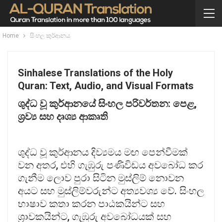
Home
සිංහල කුර්ආනය
Sinhalese Translations of the Holy
Quran: Text, Audio, and Visual Formats
ශුද්ධ
වූ
කුර්ආනයේ
සිංහල
පරිවර්තන:
පෙළ,
ශ්‍
රව්‍
ය
සහ
දෘශ්‍
ය
ආකෘති
ශුද්ධ වූ කුර්ආනය දිව්‍යමය මඟ පෙන්වීමක්
වන අතර, එහි ගැඹුරු පණිවිඩය අවබෝධ කර
ගැනීම ලොව පුරා සිටින මුස්ලිම් නොවන
අයට සහ මුස්ලිම්වරුන්ට අත්‍යවශ්‍ය වේ. සිංහල
භාෂාව කතා කරන පාඨකයින්ට සහ
ශ්‍රාවකයින්ට, ගැඹුරු අවබෝධයක් සහ