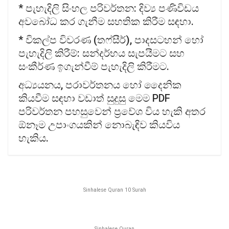
* පැහැදිලි සිංහල පරිවර්තන: දිව්‍ය පණිවිඩය
අවබෝධ කර ගැනීම සහතික කිරීම සඳහා.
* විකල්ප විවරණ (තෆ්සීර්), පාදසටහන් හෝ
පැහැදිලි කිරීම්: සන්දර්භය සැපයීමට සහ
සංකීර්ණ ඉගැන්වීම් පැහැදිලි කිරීමට.
අධ්‍යයනය, පරාවර්තනය හෝ දෛනික
කියවීම සඳහා වඩාත් සුදුසු මෙම PDF
පරිවර්තන පහසුවෙන් ප්‍රවේශ විය හැකි අතර
ඕනෑම උපාංගයකින් නොබැඳිව කියවිය
හැකිය.
Sinhalese Quran 10 Surah
Sinhalese Quran