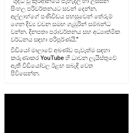
“ශුද්ධ වූ කුර්ආනයේ පැහැදිලි හා ලස්සන
සිංහල පරිවර්තනයට සවන් දෙන්න.
අල්ලාහ්ගේ පණිවිඩය පහසුවෙන් තේරුම්
ගෙන දිව්‍ය වචන සමඟ ගැඹුරින් සම්බන්ධ
වන්න. දිනපතා පරාවර්තනය සහ අධ්‍යාත්මික
වර්ධනය සඳහා පරිපූර්ණයි.”
වීඩියෝ මාලාවේ අඛණ්ඩ පැවැත්ම සඳහා
කරුණාකර YouTube හි ධාවන ලැයිස්තුවේ
ඇති වීඩියෝවල ඊළඟ සබැඳි වෙත
පිවිසෙන්න.