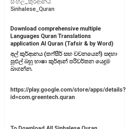
සිංහල_කුර්ආනය
Sinhalese_Quran
Download comprehensive multiple
Languages Quran Translations
application Al Quran (Tafsir & by Word)
අල්
කුර්ආනය (
තෆ්සීර්
සහ
වචනයෙන්)
සඳහා
පුළුල්
බහු
භාෂා
කුර්ආන්
පරිවර්තන
යෙදුම
බාගන්න.
https://play.google.com/store/apps/details?
id=com.greentech.quran
To Download All Sinhalese Quran