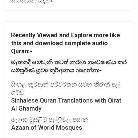
කථිකයන් සඳහා.
Recently Viewed and Explore more like
this and download complete audio
Quran:-
මෑතකදී
මෙවැනි
තවත්
නරඹා
ගවේෂණය
කර
සම්පූර්ණ
ශ්‍
රව්‍
ය
කුර්ආනය
බාගන්න:-
සිංහල කුර්ආන් පරිවර්තන සමඟ කිරාත් අල්
ගම්ඩි
Sinhalese Quran Translations with Qirat
Al Ghamdy
ලෝක මුස්ලිම් පල්ලිවල අසාන්
Azaan of World Mosques