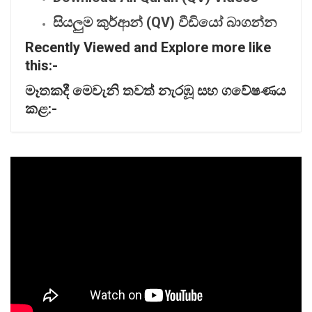
සියලුම
කුර්ආන් (QV)
වීඩියෝ
බාගන්න
Recently Viewed and Explore more like
this:-
මෑතකදී
මෙවැනි
තවත්
නැරඹූ
සහ
ගවේෂණය
කළ:-