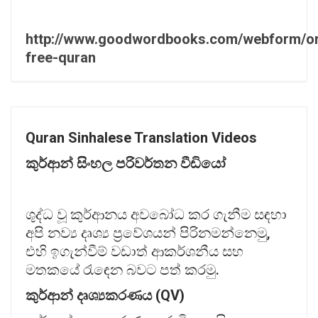
http://www.goodwordbooks.com/webform/or
free-quran
Quran Sinhalese Translation Videos
කුර්ආන්
සිංහල
පරිවර්තන
වීඩියෝ
ශුද්ධ වූ කුර්ආනය අවබෝධ කර ගැනීම සඳහා
අපි නව්‍ය දෘශ්‍ය ප්‍රවේශයන් පිරිනමන්නෙමු,
එහි ඉගැන්වීම් වඩාත් ආකර්ශනීය සහ
මතකයේ රැඳෙන බවට පත් කරමු.
කුර්ආන්
දෘශ්‍
යකරණය (QV)