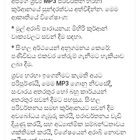
අපගේ ශ්‍රව්‍ය MP3 පරිවර්තන හරහා
කුර්ආනයේ සුන්දරත්වය අත්විඳින්න. මෙම
ආකෘතියේ විශේෂාංග:
* මුල් අරාබි පාරායනය: මිහිරි කුර්ආන්
වාක්‍යවලට සවන් දීම සඳහා.
* සිංහල අර්ථයෙන් අනුගමනය කෙරේ:
පණිවිඩය එකවර තේරුම් ගැනීමට හැකියාව
ලබා දීම.
ශ්‍රව්‍ය හරහා ඉගෙනීමට කැමති අයට
පරිපූර්ණයි, මෙම MP3 ගොනු නිවසේදී,
සංචාරය අතරතුර හෝ බහු කාර්යයන්
අතරතුර සවන් දීමට පහසුය. සිංහල
පරිවර්තනය සමඟ කුර්ආනයට සවන් දීම
අවබෝධය ගැඹුරු කරයි, පරාවර්තනය වැඩි
දියුණු කරයි, සහ අධ්‍යාත්මික සම්බන්ධතාවය
ශක්තිමත් කරයි, විශේෂයෙන් අරාබි නොවන