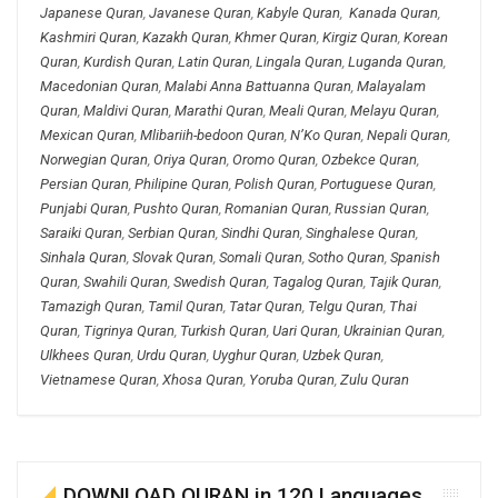
Japanese Quran
,
Javanese Quran
,
Kabyle Quran
,
Kanada Quran
,
Kashmiri Quran
,
Kazakh Quran
,
Khmer Quran
,
Kirgiz Quran
,
Korean
Quran
,
Kurdish Quran
,
Latin Quran
,
Lingala Quran
,
Luganda Quran
,
Macedonian Quran
,
Malabi Anna Battuanna Quran
,
Malayalam
Quran
,
Maldivi Quran
,
Marathi Quran
,
Meali Quran
,
Melayu Quran
,
Mexican Quran
,
Mlibariih-bedoon Quran
,
N’Ko Quran
,
Nepali Quran
,
Norwegian Quran
,
Oriya Quran
,
Oromo Quran
,
Ozbekce Quran
,
Persian Quran
,
Philipine Quran
,
Polish Quran
,
Portuguese Quran
,
Punjabi Quran
,
Pushto Quran
,
Romanian Quran
,
Russian Quran
,
Saraiki Quran
,
Serbian Quran
,
Sindhi Quran
,
Singhalese Quran
,
Sinhala Quran
,
Slovak Quran
,
Somali Quran
,
Sotho Quran
,
Spanish
Quran
,
Swahili Quran
,
Swedish Quran
,
Tagalog Quran
,
Tajik Quran
,
Tamazigh Quran
,
Tamil Quran
,
Tatar Quran
,
Telgu Quran
,
Thai
Quran
,
Tigrinya Quran
,
Turkish Quran
,
Uari Quran
,
Ukrainian Quran
,
Ulkhees Quran
,
Urdu Quran
,
Uyghur Quran
,
Uzbek Quran
,
Vietnamese Quran
,
Xhosa Quran
,
Yoruba Quran
,
Zulu Quran
DOWNLOAD QURAN in 120 Languages