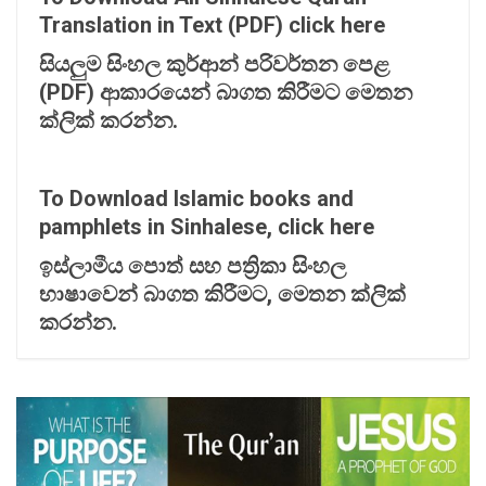
Translation in Text (PDF) click here
සියලුම
සිංහල
කුර්ආන්
පරිවර්තන
පෙළ
(PDF)
ආකාරයෙන්
බාගත
කිරීමට
මෙතන
ක්ලික්
කරන්න.
To Download Islamic books and
pamphlets in Sinhalese, click here
ඉස්ලාමීය
පොත්
සහ
පත්‍
රිකා
සිංහල
භාෂාවෙන්
බාගත
කිරීමට,
මෙතන
ක්ලික්
කරන්න.