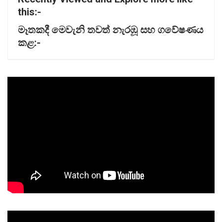
this:-
මෑතකදී
මෙවැනි
තවත්
නැරඹූ
සහ
ගවේෂණය
කළ:-