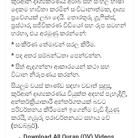
කුර්ආන් දෘශ්‍යකරණය අරාබි සහ සිංහල භාෂා
දෙකම භාවිතා කරමින් සංවිධානාත්මක, දෘශ්‍ය
ප්‍රවේශයක් ලබා දෙයි. තොරතුරු ග්‍රැෆික්ස්,
ප්‍රස්ථාර, සජීවිකරණ වීඩියෝ සහ රූප සටහන්
හරහා, එය අරමුණු කරන්නේ:
* සංකීර්ණ තේමාවන් සරල කිරීම.
* පද අතර සම්බන්ධතා පෙන්වන්න.
* සිත් ඇදගන්නා ආකාරයෙන් කථා සහ
විධාන නිරූපණය කරන්න.
සියලුම වයස් කාණ්ඩ සඳහා වඩාත් සුදුසු,
කුර්ආන් දෘශ්‍යකරණය වියුක්ත අදහස් පැහැදිලි,
අන්තර්ක්‍රියාකාරී අන්තර්ගතයක් බවට
පරිවර්තනය කිරීමෙන් ඉගෙනීම වැඩි දියුණු
කරයි, ගැඹුරු පරාවර්තනයට සහාය වේ
(තඩබ්බූර්).
Download All Quran (QV) Videos