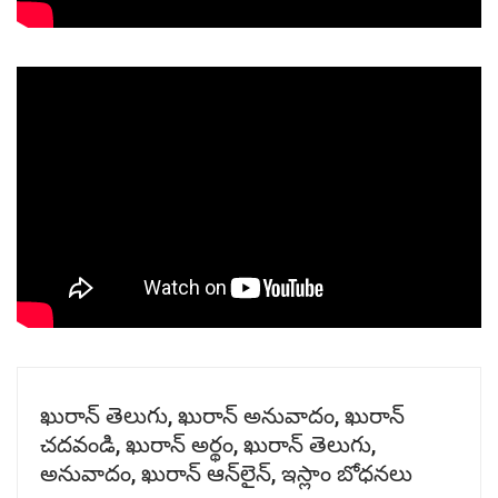
ఖురాన్ తెలుగు, ఖురాన్ అనువాదం, ఖురాన్
చదవండి, ఖురాన్ అర్థం, ఖురాన్ తెలుగు,
అనువాదం, ఖురాన్ ఆన్‌లైన్, ఇస్లాం బోధనలు