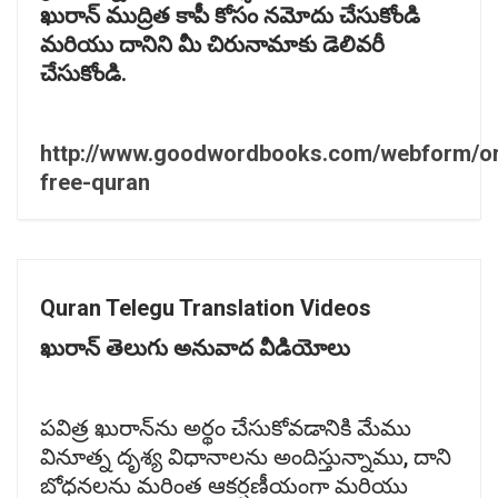
ఖురాన్
ముద్రిత
కాపీ
కోసం
నమోదు
చేసుకోండి
మరియు
దానిని
మీ
చిరునామాకు
డెలివరీ
చేసుకోండి.
http://www.goodwordbooks.com/webform/or
free-quran
Quran Telegu Translation Videos
ఖురాన్
తెలుగు
అనువాద
వీడియోలు
పవిత్ర ఖురాన్‌ను అర్థం చేసుకోవడానికి మేము
వినూత్న దృశ్య విధానాలను అందిస్తున్నాము, దాని
బోధనలను మరింత ఆకర్షణీయంగా మరియు