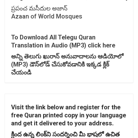
ప్రపంచ మసీదుల అజాన్
Azaan of World Mosques
To Download All Telegu Quran
Translation in Audio (MP3) click here
అన్ని
తెలుగు
ఖురాన్
అనువాదాలను
ఆడియోలో
(MP3)
డౌన్‌
లోడ్
చేసుకోవడానికి
ఇక్కడ
క్లిక్
చేయండి
Visit the link below and register for the
free Quran printed copy in your language
and get it delivered to your address.
క్రింద
ఉన్న
లింక్‌
ని
సందర్శించి
మీ
భాషలో
ఉచిత