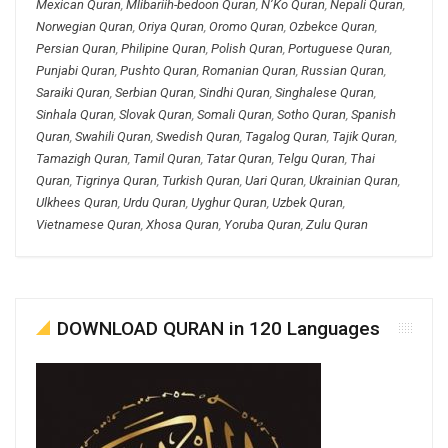
Mexican Quran
,
Mlibariih-bedoon Quran
,
N’Ko Quran
,
Nepali Quran
,
Norwegian Quran
,
Oriya Quran
,
Oromo Quran
,
Ozbekce Quran
,
Persian Quran
,
Philipine Quran
,
Polish Quran
,
Portuguese Quran
,
Punjabi Quran
,
Pushto Quran
,
Romanian Quran
,
Russian Quran
,
Saraiki Quran
,
Serbian Quran
,
Sindhi Quran
,
Singhalese Quran
,
Sinhala Quran
,
Slovak Quran
,
Somali Quran
,
Sotho Quran
,
Spanish
Quran
,
Swahili Quran
,
Swedish Quran
,
Tagalog Quran
,
Tajik Quran
,
Tamazigh Quran
,
Tamil Quran
,
Tatar Quran
,
Telgu Quran
,
Thai
Quran
,
Tigrinya Quran
,
Turkish Quran
,
Uari Quran
,
Ukrainian Quran
,
Ulkhees Quran
,
Urdu Quran
,
Uyghur Quran
,
Uzbek Quran
,
Vietnamese Quran
,
Xhosa Quran
,
Yoruba Quran
,
Zulu Quran
DOWNLOAD QURAN in 120 Languages