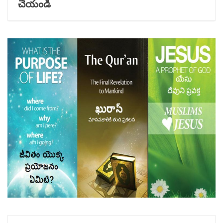
చేయండి