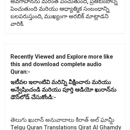
అవగాహనను మరింత పెంచుతుంది, ప్రతిబింబాన్ని
పెంచుతుంది మరియు ఆధ్యాత్మిక సంబంధాన్ని
బలపరుస్తుంది, ముఖ్యంగా అరబిక్ మాట్లాడని
వారికి.
Recently Viewed and Explore more like
this and download complete audio
Quran:-
ఇటీవల
ఇలాంటివి
మరిన్ని
వీక్షించారు
మరియు
అన్వేషించండి
మరియు
పూర్తి
ఆడియో
ఖురాన్‌
ను
డౌన్‌
లోడ్
చేసుకోండి:-
తెలుగు ఖురాన్ అనువాదాలు కిరాత్ అల్ ఘామ్డీ
Telgu Quran Translations Qirat Al Ghamdy