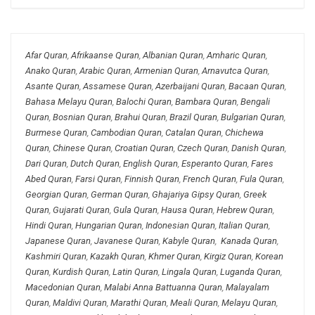
Afar Quran
,
Afrikaanse Quran
,
Albanian Quran
,
Amharic Quran
,
Anako Quran
,
Arabic Quran
,
Armenian Quran
,
Arnavutca Quran
,
Asante Quran
,
Assamese Quran
,
Azerbaijani Quran
,
Bacaan Quran
,
Bahasa Melayu Quran
,
Balochi Quran
,
Bambara Quran
,
Bengali
Quran
,
Bosnian Quran
,
Brahui Quran
,
Brazil Quran
,
Bulgarian Quran
,
Burmese Quran
,
Cambodian Quran
,
Catalan Quran
,
Chichewa
Quran
,
Chinese Quran
,
Croatian Quran
,
Czech Quran
,
Danish Quran
,
Dari Quran
,
Dutch Quran
,
English Quran
,
Esperanto Quran
,
Fares
Abed Quran
,
Farsi Quran
,
Finnish Quran
,
French Quran
,
Fula Quran
,
Georgian Quran
,
German Quran
,
Ghajariya Gipsy Quran
,
Greek
Quran
,
Gujarati Quran
,
Gula Quran
,
Hausa Quran
,
Hebrew Quran
,
Hindi Quran
,
Hungarian Quran
,
Indonesian Quran
,
Italian Quran
,
Japanese Quran
,
Javanese Quran
,
Kabyle Quran
,
Kanada Quran
,
Kashmiri Quran
,
Kazakh Quran
,
Khmer Quran
,
Kirgiz Quran
,
Korean
Quran
,
Kurdish Quran
,
Latin Quran
,
Lingala Quran
,
Luganda Quran
,
Macedonian Quran
,
Malabi Anna Battuanna Quran
,
Malayalam
Quran
,
Maldivi Quran
,
Marathi Quran
,
Meali Quran
,
Melayu Quran
,