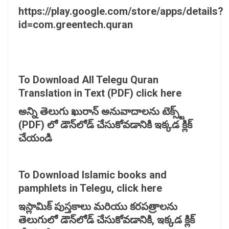
https://play.google.com/store/apps/details?
id=com.greentech.quran
To Download All Telegu Quran
Translation in Text (PDF) click here
అన్ని
తెలుగు
ఖురాన్
అనువాదాలను
టెక్స్ట్
(PDF)
లో
డౌన్‌
లోడ్
చేసుకోవడానికి
ఇక్కడ
క్లిక్
చేయండి
To Download Islamic books and
pamphlets in Telegu, click here
ఇస్లామిక్
పుస్తకాలు
మరియు
కరపత్రాలను
తెలుగులో
డౌన్‌
లోడ్
చేసుకోవడానికి,
ఇక్కడ
క్లిక్