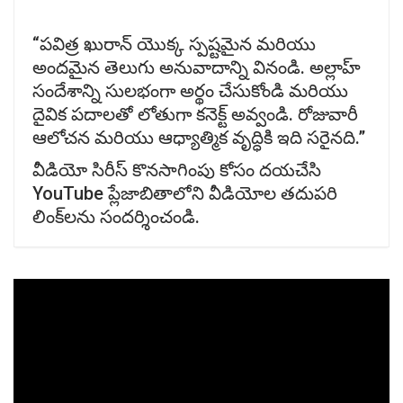
“పవిత్ర ఖురాన్ యొక్క స్పష్టమైన మరియు
అందమైన తెలుగు అనువాదాన్ని వినండి. అల్లాహ్
సందేశాన్ని సులభంగా అర్థం చేసుకోండి మరియు
దైవిక పదాలతో లోతుగా కనెక్ట్ అవ్వండి. రోజువారీ
ఆలోచన మరియు ఆధ్యాత్మిక వృద్ధికి ఇది సరైనది.”
వీడియో సిరీస్ కొనసాగింపు కోసం దయచేసి
YouTube ప్లేజాబితాలోని వీడియోల తదుపరి
లింక్‌లను సందర్శించండి.