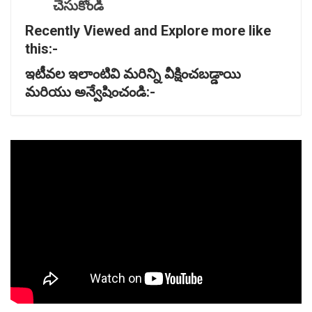
చేసుకోండి
Recently Viewed and Explore more like
this:-
ఇటీవల
ఇలాంటివి
మరిన్ని
వీక్షించబడ్డాయి
మరియు
అన్వేషించండి:-