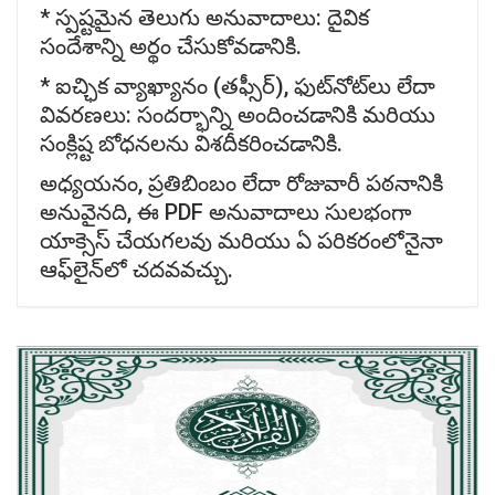
* స్పష్టమైన తెలుగు అనువాదాలు: దైవిక
సందేశాన్ని అర్థం చేసుకోవడానికి.
* ఐచ్ఛిక వ్యాఖ్యానం (తఫ్సీర్), ఫుట్‌నోట్‌లు లేదా
వివరణలు: సందర్భాన్ని అందించడానికి మరియు
సంక్లిష్ట బోధనలను విశదీకరించడానికి.
అధ్యయనం, ప్రతిబింబం లేదా రోజువారీ పఠనానికి
అనువైనది, ఈ PDF అనువాదాలు సులభంగా
యాక్సెస్ చేయగలవు మరియు ఏ పరికరంలోనైనా
ఆఫ్‌లైన్‌లో చదవవచ్చు.