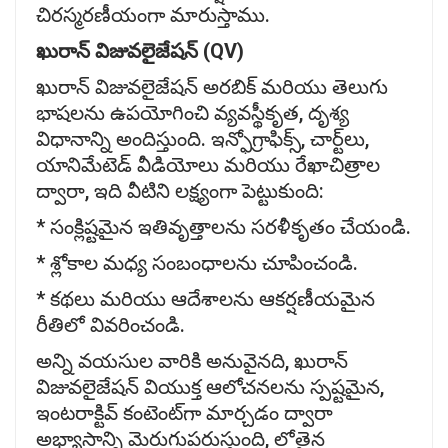
చిరస్మరణీయంగా మారుస్తాము.
ఖురాన్
విజువలైజేషన్ (QV)
ఖురాన్ విజువలైజేషన్ అరబిక్ మరియు తెలుగు
భాషలను ఉపయోగించి వ్యవస్థీకృత, దృశ్య
విధానాన్ని అందిస్తుంది. ఇన్ఫోగ్రాఫిక్స్, చార్ట్‌లు,
యానిమేటెడ్ వీడియోలు మరియు రేఖాచిత్రాల
ద్వారా, ఇది వీటిని లక్ష్యంగా పెట్టుకుంది:
* సంక్లిష్టమైన ఇతివృత్తాలను సరళీకృతం చేయండి.
* శ్లోకాల మధ్య సంబంధాలను చూపించండి.
* కథలు మరియు ఆదేశాలను ఆకర్షణీయమైన
రీతిలో వివరించండి.
అన్ని వయసుల వారికి అనువైనది, ఖురాన్
విజువలైజేషన్ వియుక్త ఆలోచనలను స్పష్టమైన,
ఇంటరాక్టివ్ కంటెంట్‌గా మార్చడం ద్వారా
అభ్యాసాన్ని మెరుగుపరుస్తుంది, లోతైన