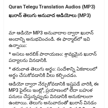
Quran Telegu Translation Audios (MP3)
ఖురాన్
తెలుగు
అనువాద
ఆడియోలు (MP3)
మా ఆడియో MP3 అనువాదాల ద్వారా ఖురాన్
అందాన్ని అనుభవించండి. ఈ ఫార్మాట్‌లో ఇవి
ఉన్నాయి:
* అసలు అరబిక్ పారాయణం: శ్రావ్యమైన ఖురాన్
పద్యాలను వినడానికి.
* తరువాత తెలుగు అర్థం: సందేశాన్ని ఏకకాలంలో
అర్థం చేసుకోవడానికి వీలు కల్పించడం.
ఆడియో ద్వారా నేర్చుకోవడానికి ఇష్టపడే వారికి, ఈ
MP3 ఫైల్‌లు ఇంట్లో, ప్రయాణంలో లేదా బహుళ
పనులు చేస్తున్నప్పుడు వినడానికి అనుకూలంగా
ఉంటాయి. తెలుగు అనువాదంతో ఖురాన్ వినడం