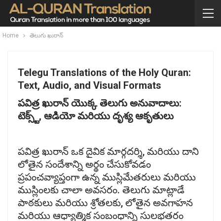
Home
తెలుగు ఖురాన్
Telegu Translations of the Holy Quran:
Text, Audio, and Visual Formats
పవిత్ర
ఖురాన్
యొక్క
తెలుగు
అనువాదాలు:
టెక్స్ట్,
ఆడియో
మరియు
దృశ్య
ఆకృతులు
పవిత్ర ఖురాన్ ఒక దైవిక మార్గదర్శి, మరియు దాని
లోతైన సందేశాన్ని అర్థం చేసుకోవడం
ప్రపంచవ్యాప్తంగా ఉన్న ముస్లిమేతరులు మరియు
ముస్లింలకు చాలా అవసరం. తెలుగు మాట్లాడే
పాఠకులు మరియు శ్రోతలకు, లోతైన అవగాహన
మరియు ఆధ్యాత్మిక సంబంధాన్ని సులభతరం