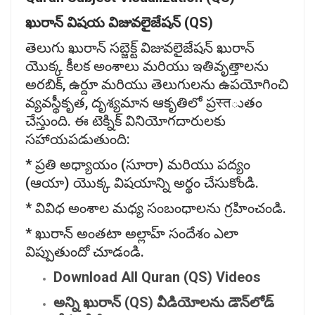
ఖురాన్
విషయ
విజువలైజేషన్ (QS)
తెలుగు ఖురాన్ సబ్జెక్ట్ విజువలైజేషన్ ఖురాన్
యొక్క కీలక అంశాలు మరియు ఇతివృత్తాలను
అరబిక్, ఉర్దూ మరియు తెలుగులను ఉపయోగించి
వ్యవస్థీకృత, దృశ్యమాన ఆకృతిలో ప్రस्तుతం
చేస్తుంది. ఈ టెక్నిక్ వినియోగదారులకు
సహాయపడుతుంది:
* ప్రతి అధ్యాయం (సూరా) మరియు పద్యం
(ఆయా) యొక్క విషయాన్ని అర్థం చేసుకోండి.
* వివిధ అంశాల మధ్య సంబంధాలను గ్రహించండి.
* ఖురాన్ అంతటా అల్లాహ్ సందేశం ఎలా
విప్పుతుందో చూడండి.
Download All Quran (QS) Videos
అన్ని
ఖురాన్ (QS)
వీడియోలను
డౌన్‌
లోడ్