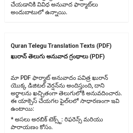
చేయడానికి వివిధ అనువాద ఫార్మాట్‌లు
అందుబాటులో ఉన్నాయి.
Quran Telegu Translation Texts (PDF)
ఖురాన్
తెలుగు
అనువాద
గ్రంథాలు (PDF)
మా PDF ఫార్మాట్ అనువాదం పవిత్ర ఖురాన్
యొక్క డిజిటల్ వెర్షన్‌ను అందిస్తుంది, దాని
అర్థాలను ఖచ్చితంగా తెలుగులోకి అనువదించారు.
ఈ యాక్సెస్ చేయగల ఫైల్‌లలో సాధారణంగా ఇవి
ఉంటాయి:
* అసలు అరబిక్ టెక్స్ట్: రిఫరెన్స్ మరియు
పారాయణం కోసం.