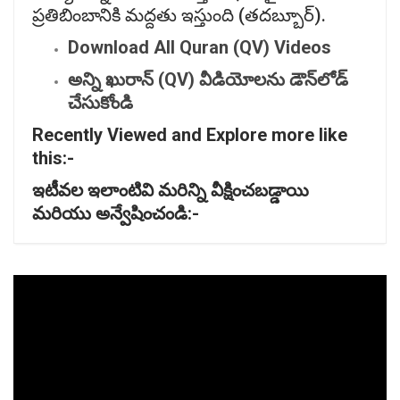
ప్రతిబింబానికి మద్దతు ఇస్తుంది (తదబ్బూర్).
Download All Quran (QV) Videos
అన్ని
ఖురాన్ (QV)
వీడియోలను
డౌన్‌
లోడ్
చేసుకోండి
Recently Viewed and Explore more like
this:-
ఇటీవల
ఇలాంటివి
మరిన్ని
వీక్షించబడ్డాయి
మరియు
అన్వేషించండి:-