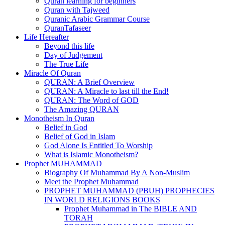
Quran learning for beginners
Quran with Tajweed
Quranic Arabic Grammar Course
QuranTafaseer
Life Hereafter
Beyond this life
Day of Judgement
The True Life
Miracle Of Quran
QURAN: A Brief Overview
QURAN: A Miracle to last till the End!
QURAN: The Word of GOD
The Amazing QURAN
Monotheism In Quran
Belief in God
Belief of God in Islam
God Alone Is Entitled To Worship
What is Islamic Monotheism?
Prophet MUHAMMAD
Biography Of Muhammad By A Non-Muslim
Meet the Prophet Muhammad
PROPHET MUHAMMAD (PBUH) PROPHECIES
IN WORLD RELIGIONS BOOKS
Prophet Muhammad in The BIBLE AND
TORAH