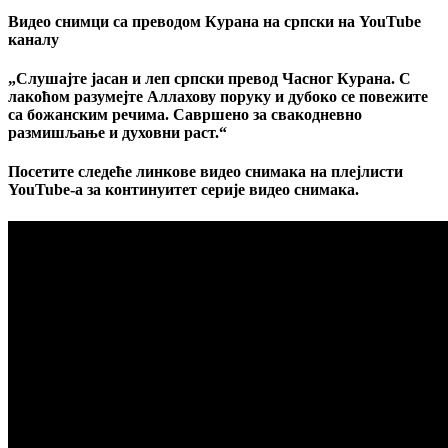
Видео снимци са преводом Курана на српски на YouTube
каналу
„Слушајте јасан и леп српски превод Часног Курана. С
лакоћом разумејте Аллахову поруку и дубоко се повежите
са божанским речима. Савршено за свакодневно
размишљање и духовни раст.“
Посетите следеће линкове видео снимака на плејлисти
YouTube-а за континуитет серије видео снимака.