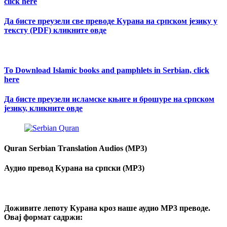
click here
Да бисте преузели све преводе Курана на српском језику у
тексту (PDF) кликните овде
To Download Islamic books and pamphlets in Serbian, click
here
Да бисте преузели исламске књиге и брошуре на српском
језику, кликните овде
Quran Serbian Translation Audios (MP3)
Аудио превод Курана на српски (MP3)
Доживите лепоту Курана кроз наше аудио MP3 преводе.
Овај формат садржи: