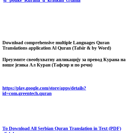
sr_pouke_Kurana_u_kratkim_crtama
Download comprehensive multiple Languages Quran
Translations application Al Quran (Tafsir & by Word)
Преузмите свеобухватну апликацију за превод Курана на
више језика Ал Куран (Тафсир и по речи)
https://play.google.com/store/apps/details?
id=com.greentech.quran
To Download All Serbian Quran Translation in Text (PDF)