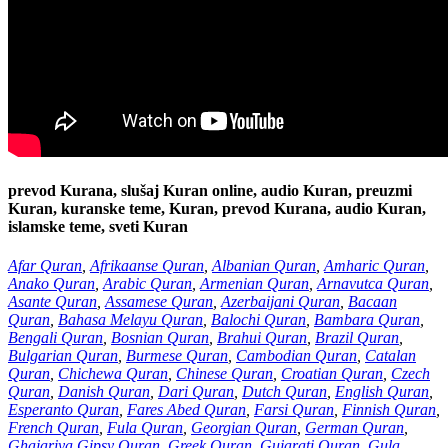
prevod Kurana, slušaj Kuran online, audio Kuran, preuzmi
Kuran, kuranske teme, Kuran, prevod Kurana, audio Kuran,
islamske teme, sveti Kuran
Afar Quran
,
Afrikaanse Quran
,
Albanian Quran
,
Amharic Quran
,
Anako Quran
,
Arabic Quran
,
Armenian Quran
,
Arnavutca Quran
,
Asante Quran
,
Assamese Quran
,
Azerbaijani Quran
,
Bacaan
Quran
,
Bahasa Melayu Quran
,
Balochi Quran
,
Bambara Quran
,
Bengali Quran
,
Bosnian Quran
,
Brahui Quran
,
Brazil Quran
,
Bulgarian Quran
,
Burmese Quran
,
Cambodian Quran
,
Catalan
Quran
,
Chichewa Quran
,
Chinese Quran
,
Croatian Quran
,
Czech
Quran
,
Danish Quran
,
Dari Quran
,
Dutch Quran
,
English Quran
,
Esperanto Quran
,
Fares Abed Quran
,
Farsi Quran
,
Finnish Quran
,
French Quran
,
Fula Quran
,
Georgian Quran
,
German Quran
,
Ghajariya Gipsy Quran
,
Greek Quran
,
Gujarati Quran
,
Gula