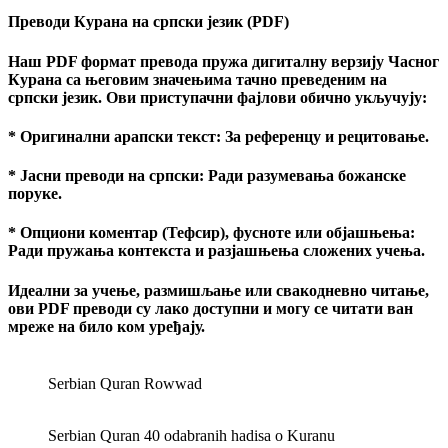
Преводи Курана на српски језик (PDF)
Наш PDF формат превода пружа дигиталну верзију Часног
Курана са његовим значењима тачно преведеним на
српски језик. Ови приступачни фајлови обично укључују:
* Оригинални арапски текст: За референцу и рецитовање.
* Јасни преводи на српски: Ради разумевања божанске
поруке.
* Опциони коментар (Тефсир), фусноте или објашњења:
Ради пружања контекста и разјашњења сложених учења.
Идеални за учење, размишљање или свакодневно читање,
ови PDF преводи су лако доступни и могу се читати ван
мреже на било ком уређају.
Serbian Quran Rowwad
Serbian Quran 40 odabranih hadisa o Kuranu