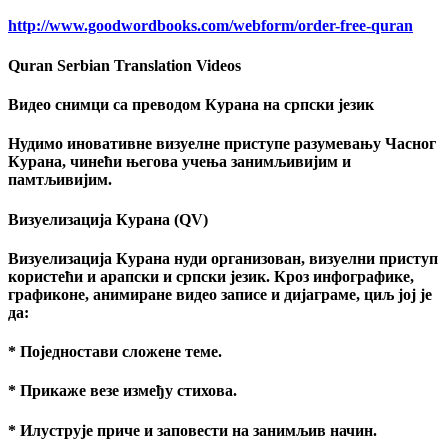
http://www.goodwordbooks.com/webform/order-free-quran
Quran Serbian Translation Videos
Видео снимци са преводом Курана на српски језик
Нудимо иновативне визуелне приступе разумевању Часног
Курана, чинећи његова учења занимљивијим и
памтљивијим.
Визуелизација Курана (QV)
Визуелизација Курана нуди организован, визуелни приступ
користећи и арапски и српски језик. Кроз инфографике,
графиконе, анимиране видео записе и дијаграме, циљ јој је
да:
* Поједностави сложене теме.
* Прикаже везе између стихова.
* Илуструје приче и заповести на занимљив начин.