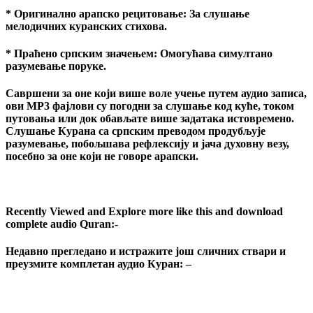
* Оригинално арапско рецитовање: За слушање
мелодичних куранских стихова.
* Праћено српским значењем: Омогућава симултано
разумевање поруке.
Савршени за оне који више воле учење путем аудио записа,
ови MP3 фајлови су погодни за слушање код куће, током
путовања или док обављате више задатака истовремено.
Слушање Курана са српским преводом продубљује
разумевање, побољшава рефлексију и јача духовну везу,
посебно за оне који не говоре арапски.
Recently Viewed and Explore more like this and download
complete audio Quran:-
Недавно прегледано и истражите још сличних ствари и
преузмите комплетан аудио Куран: –