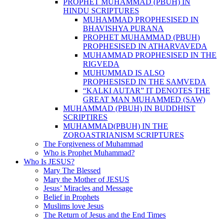
PROPHET MUHAMMAD (PBUH) IN
HINDU SCRIPTURES
MUHAMMAD PROPHESISED IN
BHAVISHYA PURANA
PROPHET MUHAMMAD (PBUH)
PROPHESISED IN ATHARVAVEDA
MUHAMMAD PROPHESISED IN THE
RIGVEDA
MUHUMMAD IS ALSO
PROPHESISED IN THE SAMVEDA
“KALKI AUTAR” IT DENOTES THE
GREAT MAN MUHAMMED (SAW)
MUHAMMAD (PBUH) IN BUDDHIST
SCRIPTIRES
MUHAMMAD(PBUH) IN THE
ZOROASTRIANISM SCRIPTURES
The Forgiveness of Muhammad
Who is Prophet Muhammad?
Who Is JESUS?
Mary The Blessed
Mary the Mother of JESUS
Jesus’ Miracles and Message
Belief in Prophets
Muslims love Jesus
The Return of Jesus and the End Times