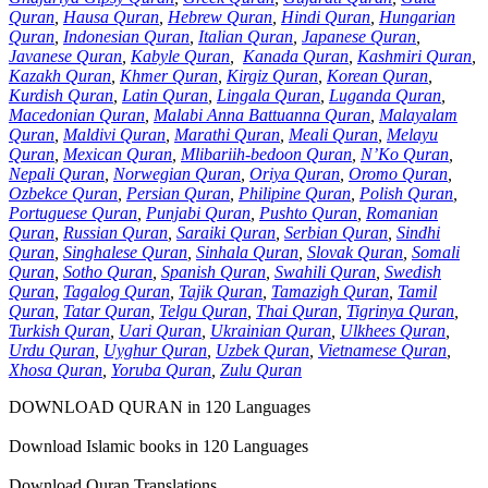
Quran
,
Hausa Quran
,
Hebrew Quran
,
Hindi Quran
,
Hungarian
Quran
,
Indonesian Quran
,
Italian Quran
,
Japanese Quran
,
Javanese Quran
,
Kabyle Quran
,
Kanada Quran
,
Kashmiri Quran
,
Kazakh Quran
,
Khmer Quran
,
Kirgiz Quran
,
Korean Quran
,
Kurdish Quran
,
Latin Quran
,
Lingala Quran
,
Luganda Quran
,
Macedonian Quran
,
Malabi Anna Battuanna Quran
,
Malayalam
Quran
,
Maldivi Quran
,
Marathi Quran
,
Meali Quran
,
Melayu
Quran
,
Mexican Quran
,
Mlibariih-bedoon Quran
,
N’Ko Quran
,
Nepali Quran
,
Norwegian Quran
,
Oriya Quran
,
Oromo Quran
,
Ozbekce Quran
,
Persian Quran
,
Philipine Quran
,
Polish Quran
,
Portuguese Quran
,
Punjabi Quran
,
Pushto Quran
,
Romanian
Quran
,
Russian Quran
,
Saraiki Quran
,
Serbian Quran
,
Sindhi
Quran
,
Singhalese Quran
,
Sinhala Quran
,
Slovak Quran
,
Somali
Quran
,
Sotho Quran
,
Spanish Quran
,
Swahili Quran
,
Swedish
Quran
,
Tagalog Quran
,
Tajik Quran
,
Tamazigh Quran
,
Tamil
Quran
,
Tatar Quran
,
Telgu Quran
,
Thai Quran
,
Tigrinya Quran
,
Turkish Quran
,
Uari Quran
,
Ukrainian Quran
,
Ulkhees Quran
,
Urdu Quran
,
Uyghur Quran
,
Uzbek Quran
,
Vietnamese Quran
,
Xhosa Quran
,
Yoruba Quran
,
Zulu Quran
DOWNLOAD QURAN in 120 Languages
Download Islamic books in 120 Languages
Download Quran Translations