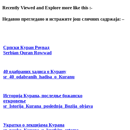
Recently Viewed and Explore more like this :-
Недавно прегледано и истражите још сличних садржаја: –
Српски Куран Роувад
Serbian Quran Rowwad
40 одабраних хадиса о Курану
sr_40_odabranih_hadisa_o_Kuranu
Историја Курана, последње божанско
откровење
sr_Istorija_Kurana_poslednja_Bozija_objava
Укратко о лекцијама Курана