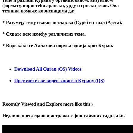
теме и разлози Курана у организованом, визуелном
формату, користећи арапски, урду и српски језик. Ова
техника помаже корисницима да:
* Разумеју тему сваког поглавља (Суре) и стиха (Ајета).
* Схвате везе између различитих тема.
* Виде како се Аллахова порука одвија кроз Куран.
Download All Quran (QS) Videos
Преузмите све видео записе о Курану (QS)
Recently Viewed and Explore more like this:-
Недавно прегледано и истражите још сличних садржаја:-