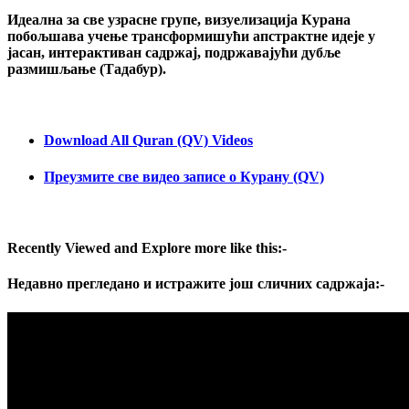
Идеална за све узрасне групе, визуелизација Курана
побољшава учење трансформишући апстрактне идеје у
јасан, интерактиван садржај, подржавајући дубље
размишљање (Тадабур).
Download All Quran (QV) Videos
Преузмите све видео записе о Курану (QV)
Recently Viewed and Explore more like this:-
Недавно прегледано и истражите још сличних садржаја:-