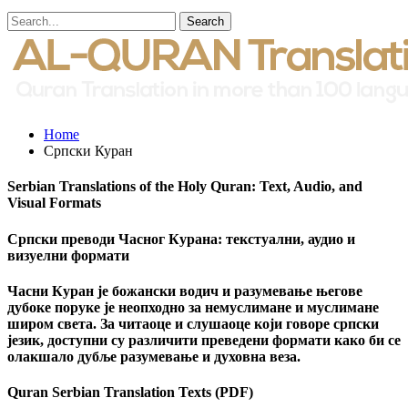
Home
Српски Куран
Serbian Translations of the Holy Quran: Text, Audio, and
Visual Formats
Српски преводи Часног Курана: текстуални, аудио и
визуелни формати
Часни Куран је божански водич и разумевање његове
дубоке поруке је неопходно за немуслимане и муслимане
широм света. За читаоце и слушаоце који говоре српски
језик, доступни су различити преведени формати како би се
олакшало дубље разумевање и духовна веза.
Quran Serbian Translation Texts (PDF)